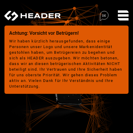
DE
Achtung: Vorsicht vor Betrügern!
Wir haben kürzlich herausgefunden, dass einige
Personen unser Logo und unsere Markenidentität
gestohlen haben, um Betrügereien zu begehen und
sich als HEADER auszugeben. Wir möchten betonen,
dass wir an diesen betrügerischen Aktivitäten NICHT
beteiligt sind. Ihr Vertrauen und Ihre Sicherheit haben
für uns oberste Priorität. Wir gehen dieses Problem
aktiv an. Vielen Dank für Ihr Verständnis und Ihre
Unterstützung.